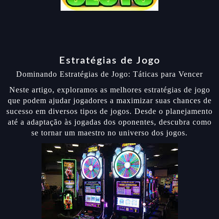
Estratégias de Jogo
Dominando Estratégias de Jogo: Táticas para Vencer
Neste artigo, exploramos as melhores estratégias de jogo
que podem ajudar jogadores a maximizar suas chances de
sucesso em diversos tipos de jogos. Desde o planejamento
até a adaptação às jogadas dos oponentes, descubra como
se tornar um maestro no universo dos jogos.