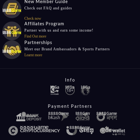
New Member Guide
Check out FAQ and guides
Check now
Affiliates Program
Partner with us and earn some income!
Find Out more
Partnerships
Meet our Brand Ambassadors & Sports Partners
Learnt more
Info
Payment Partners