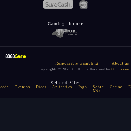
Gaming License
Responsible Gambling
About us
Copyrights © 2025 All Rights Reserved by
8888Game
Related Sites
cade
Eventos
Dicas
Aplicativo
Jogo
Sobre
Casino
E
Nós