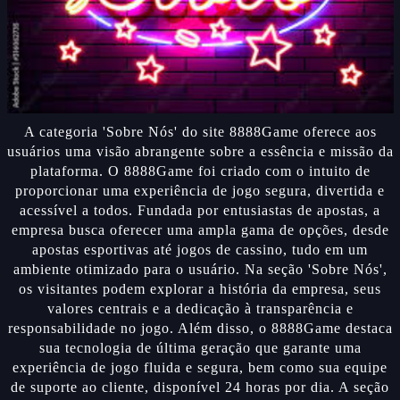
A categoria 'Sobre Nós' do site 8888Game oferece aos
usuários uma visão abrangente sobre a essência e missão da
plataforma. O 8888Game foi criado com o intuito de
proporcionar uma experiência de jogo segura, divertida e
acessível a todos. Fundada por entusiastas de apostas, a
empresa busca oferecer uma ampla gama de opções, desde
apostas esportivas até jogos de cassino, tudo em um
ambiente otimizado para o usuário. Na seção 'Sobre Nós',
os visitantes podem explorar a história da empresa, seus
valores centrais e a dedicação à transparência e
responsabilidade no jogo. Além disso, o 8888Game destaca
sua tecnologia de última geração que garante uma
experiência de jogo fluida e segura, bem como sua equipe
de suporte ao cliente, disponível 24 horas por dia. A seção