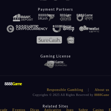
Payment Partners
Gaming License
Responsible Gambling
About us
Copyrights © 2025 All Rights Reserved by
8888Game
Related Sites
cade
Eventos
Dicas
Aplicativo
Jogo
Sobre
Casino
E