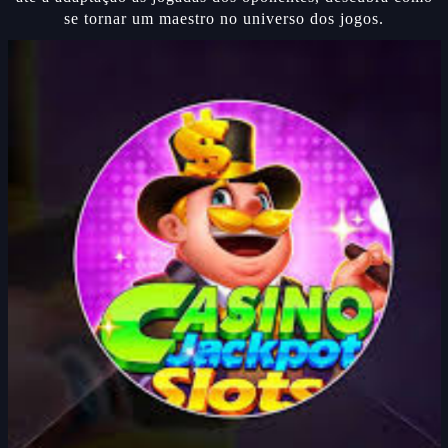
se tornar um maestro no universo dos jogos.