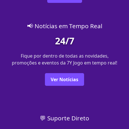
📢 Notícias em Tempo Real
24/7
Fique por dentro de todas as novidades,
promoções e eventos da 7Y Jogo em tempo real!
Ver Notícias
💬 Suporte Direto