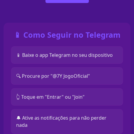
📱 Como Seguir no Telegram
📱 Baixe o app Telegram no seu dispositivo
🔍 Procure por "@7Y JogoOficial"
👆 Toque em "Entrar" ou "Join"
🔔 Ative as notificações para não perder
nada