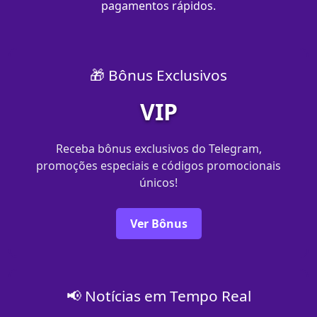
pagamentos rápidos.
🎁 Bônus Exclusivos
VIP
Receba bônus exclusivos do Telegram,
promoções especiais e códigos promocionais
únicos!
Ver Bônus
📢 Notícias em Tempo Real