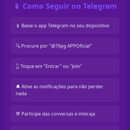
📱 Como Seguir no Telegram
📱 Baixe o app Telegram no seu dispositivo
🔍 Procure por "@7Xpg APPOficial"
👆 Toque em "Entrar" ou "Join"
🔔 Ative as notificações para não perder
nada
💬 Participe das conversas e interaja