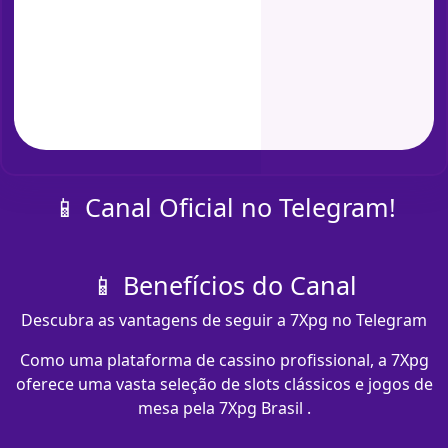
📱 Canal Oficial no Telegram!
📱 Benefícios do Canal
Descubra as vantagens de seguir a 7Xpg no Telegram
Como uma plataforma de cassino profissional, a 7Xpg
oferece uma vasta seleção de slots clássicos e jogos de
mesa pela 7Xpg Brasil .