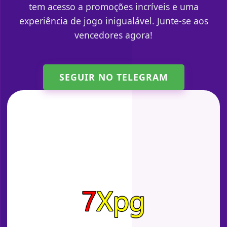
tem acesso a promoções incríveis e uma
experiência de jogo inigualável. Junte-se aos
vencedores agora!
SEGUIR NO TELEGRAM