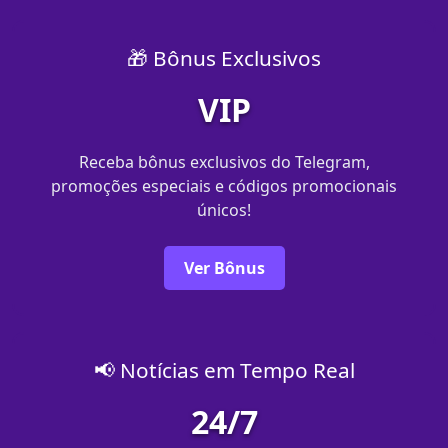
🎁 Bônus Exclusivos
VIP
Receba bônus exclusivos do Telegram,
promoções especiais e códigos promocionais
únicos!
Ver Bônus
📢 Notícias em Tempo Real
24/7