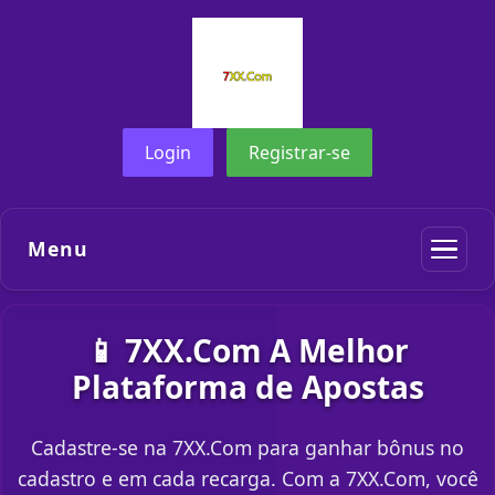
Login
Registrar-se
Menu
📱 7XX.Com A Melhor
Plataforma de Apostas
Cadastre-se na 7XX.Com para ganhar bônus no
cadastro e em cada recarga. Com a 7XX.Com, você