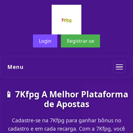
Login
Registrar-se
Menu
📱 7Kfpg A Melhor Plataforma
de Apostas
Cadastre-se na 7Kfpg para ganhar bônus no
cadastro e em cada recarga. Com a 7Kfpg, você