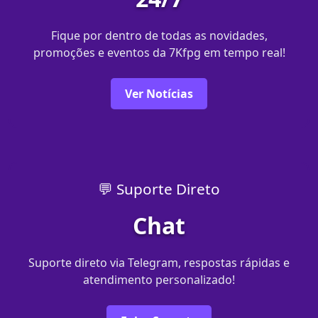
Fique por dentro de todas as novidades,
promoções e eventos da 7Kfpg em tempo real!
Ver Notícias
💬 Suporte Direto
Chat
Suporte direto via Telegram, respostas rápidas e
atendimento personalizado!