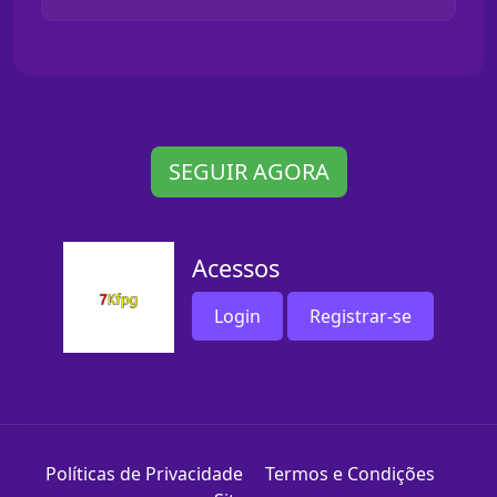
SEGUIR AGORA
Acessos
Login
Registrar-se
Políticas de Privacidade
Termos e Condições