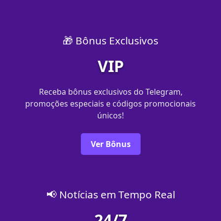
🎁 Bônus Exclusivos
VIP
Receba bônus exclusivos do Telegram,
promoções especiais e códigos promocionais
únicos!
Ver Bônus
📢 Notícias em Tempo Real
24/7