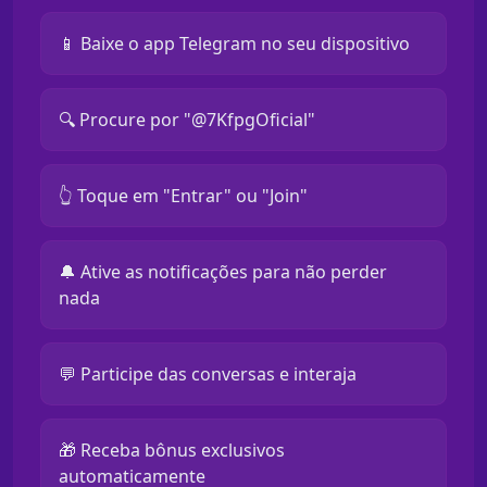
📱 Baixe o app Telegram no seu dispositivo
🔍 Procure por "@7KfpgOficial"
👆 Toque em "Entrar" ou "Join"
🔔 Ative as notificações para não perder
nada
💬 Participe das conversas e interaja
🎁 Receba bônus exclusivos
automaticamente