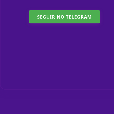
SEGUIR NO TELEGRAM