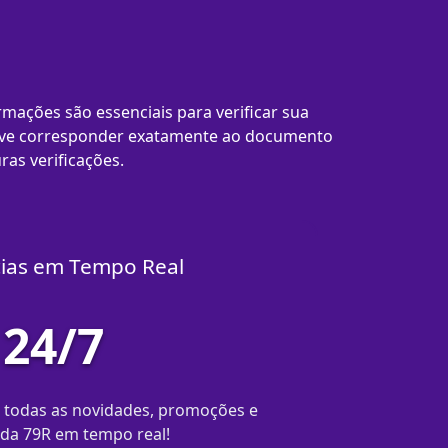
mações são essenciais para verificar sua
 deve corresponder exatamente ao documento
ras verificações.
cias em Tempo Real
24/7
e todas as novidades, promoções e
 da 79R em tempo real!