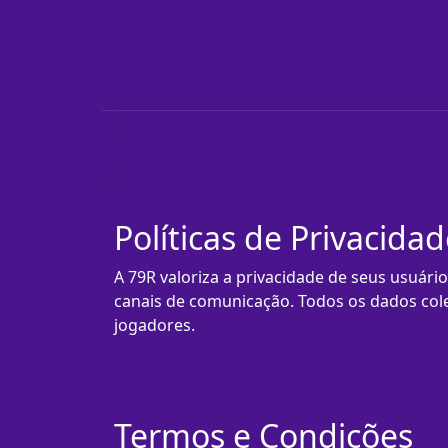
Políticas de Privacida
A 79R valoriza a privacidade de seus usuár
canais de comunicação. Todos os dados cole
jogadores.
Termos e Condições