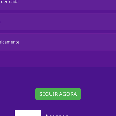
erder nada
a
aticamente
SEGUIR AGORA