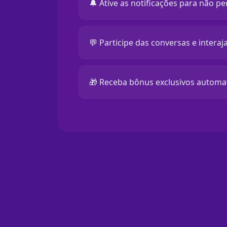
🔔 Ative as notificações para não p
💬 Participe das conversas e interaj
🎁 Receba bônus exclusivos autom