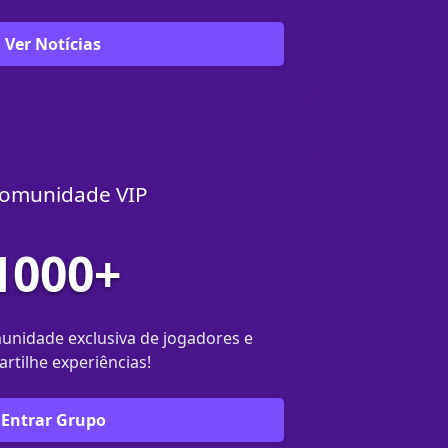
Ver Notícias
Comunidade VIP
1000+
unidade exclusiva de jogadores e
rtilhe experiências!
Entrar Grupo