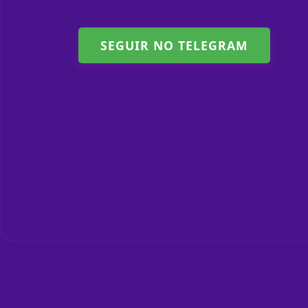
SEGUIR NO TELEGRAM