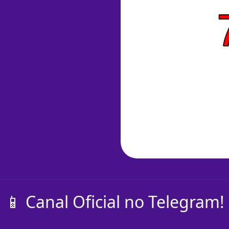
📱 Canal Oficial no Telegram!