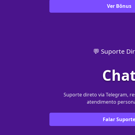
Ver Bônus
💬 Suporte Di
Cha
Suporte direto via Telegram, r
atendimento persona
Falar Suport