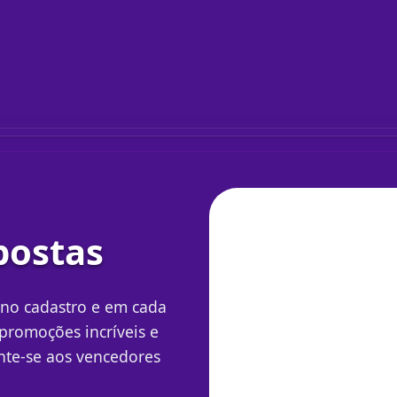
postas
no cadastro e em cada
promoções incríveis e
unte-se aos vencedores