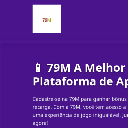
📱 79M A Melhor
Plataforma de A
Cadastre-se na 79M para ganhar bônus 
recarga. Com a 79M, você tem acesso a 
uma experiência de jogo inigualável. J
agora!