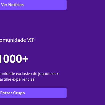
Ver Notícias
Comunidade VIP
1000+
unidade exclusiva de jogadores e
rtilhe experiências!
Entrar Grupo