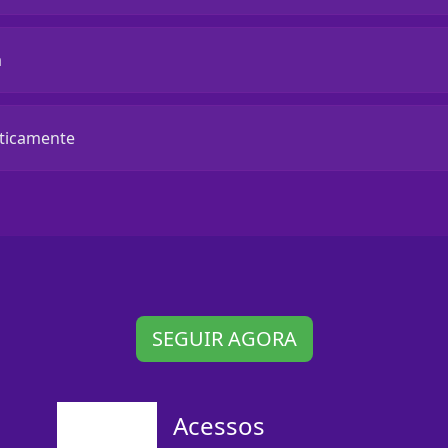
a
aticamente
SEGUIR AGORA
Acessos