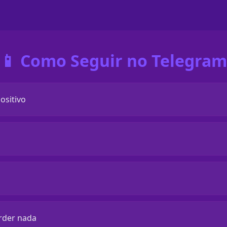
📱 Como Seguir no Telegram
ositivo
erder nada