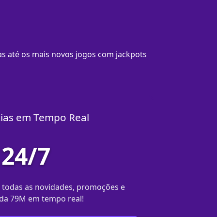
utas até os mais novos jogos com jackpots
cias em Tempo Real
24/7
e todas as novidades, promoções e
da 79M em tempo real!