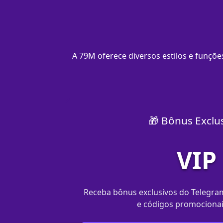
A 79M oferece diversos estilos e funções
🎁 Bônus Exclu
VIP
Receba bônus exclusivos do Telegra
e códigos promocionai