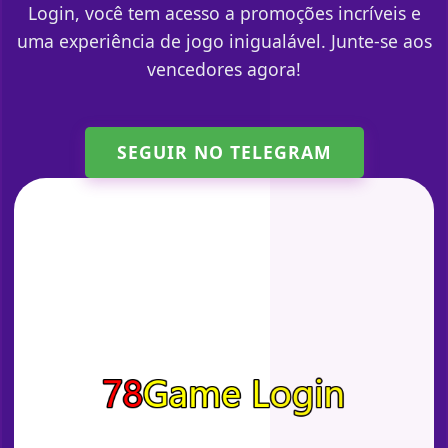
Login, você tem acesso a promoções incríveis e
uma experiência de jogo inigualável. Junte-se aos
vencedores agora!
SEGUIR NO TELEGRAM