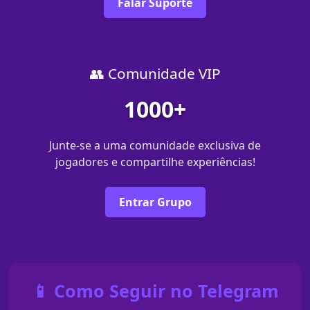
Falar Suporte
👥 Comunidade VIP
1000+
Junte-se a uma comunidade exclusiva de
jogadores e compartilhe experiências!
Entrar Grupo
📱 Como Seguir no Telegram