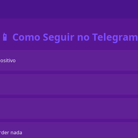
📱 Como Seguir no Telegram
ositivo
erder nada