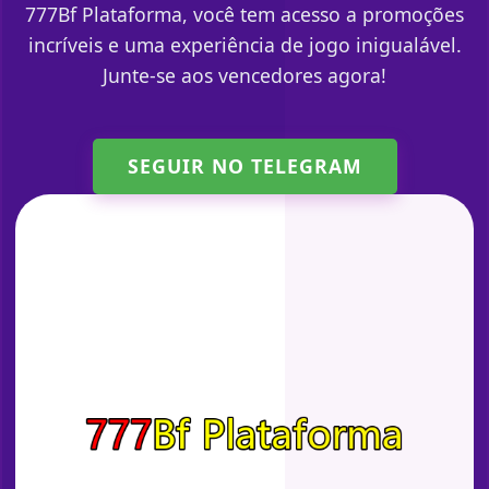
777Bf Plataforma, você tem acesso a promoções
incríveis e uma experiência de jogo inigualável.
Junte-se aos vencedores agora!
SEGUIR NO TELEGRAM