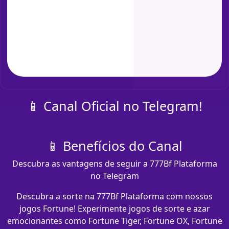
📱 Canal Oficial no Telegram!
📱 Benefícios do Canal
Descubra as vantagens de seguir a 777Bf Plataforma
no Telegram
Descubra a sorte na 777Bf Plataforma com nossos
jogos Fortune! Experimente jogos de sorte e azar
emocionantes como Fortune Tiger, Fortune OX, Fortune