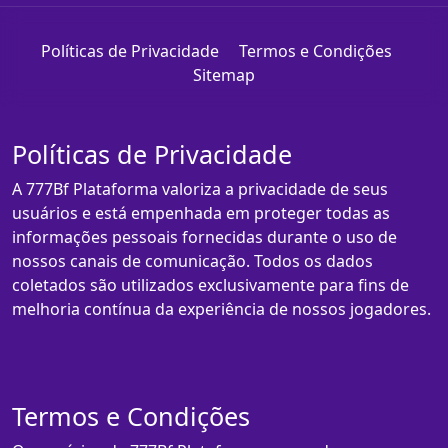
Políticas de Privacidade
Termos e Condições
Sitemap
Políticas de Privacidade
A 777Bf Plataforma valoriza a privacidade de seus
usuários e está empenhada em proteger todas as
informações pessoais fornecidas durante o uso de
nossos canais de comunicação. Todos os dados
coletados são utilizados exclusivamente para fins de
melhoria contínua da experiência de nossos jogadores.
Termos e Condições