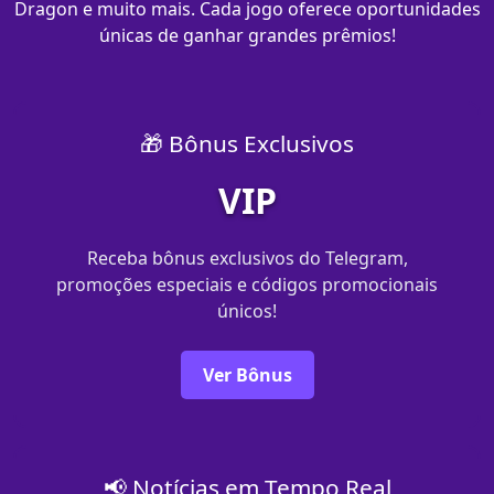
Dragon e muito mais. Cada jogo oferece oportunidades
únicas de ganhar grandes prêmios!
🎁 Bônus Exclusivos
VIP
Receba bônus exclusivos do Telegram,
promoções especiais e códigos promocionais
únicos!
Ver Bônus
📢 Notícias em Tempo Real