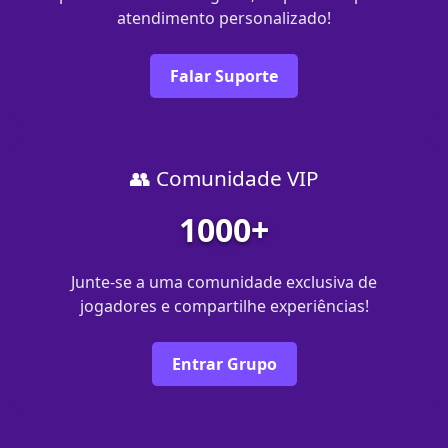
atendimento personalizado!
Falar Suporte
👥 Comunidade VIP
1000+
Junte-se a uma comunidade exclusiva de
jogadores e compartilhe experiências!
Entrar Grupo