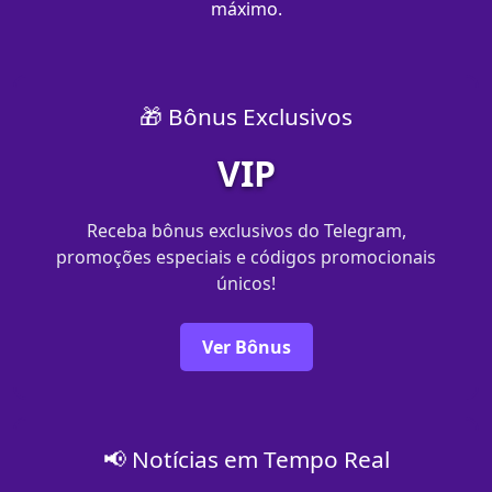
máximo.
🎁 Bônus Exclusivos
VIP
Receba bônus exclusivos do Telegram,
promoções especiais e códigos promocionais
únicos!
Ver Bônus
📢 Notícias em Tempo Real