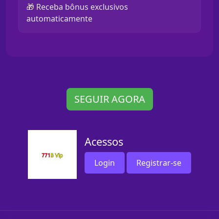
🎁 Receba bônus exclusivos
automaticamente
SEGUIR AGORA
Acessos
Login
Registrar-se