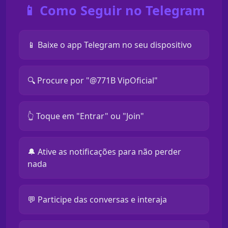
📱 Como Seguir no Telegram
📱 Baixe o app Telegram no seu dispositivo
🔍 Procure por "@771B VipOficial"
👆 Toque em "Entrar" ou "Join"
🔔 Ative as notificações para não perder
nada
💬 Participe das conversas e interaja