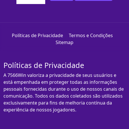
Políticas de Privacidade
Termos e Condições
Sitemap
Políticas de Privacidade
A 7566Win valoriza a privacidade de seus usuários e
está empenhada em proteger todas as informações
pessoais fornecidas durante o uso de nossos canais de
comunicação. Todos os dados coletados são utilizados
exclusivamente para fins de melhoria contínua da
experiência de nossos jogadores.