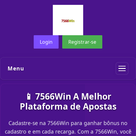
Login
Registrar-se
Menu
📱 7566Win A Melhor
Plataforma de Apostas
Cadastre-se na 7566Win para ganhar bônus no
cadastro e em cada recarga. Com a 7566Win, você