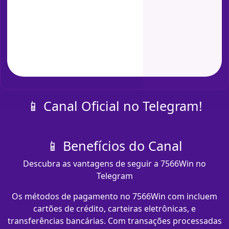
📱 Canal Oficial no Telegram!
📱 Benefícios do Canal
Descubra as vantagens de seguir a 7566Win no
Telegram
Os métodos de pagamento no 7566Win com​ incluem
cartões de crédito, carteiras eletrônicas, e
transferências bancárias. Com transações processadas