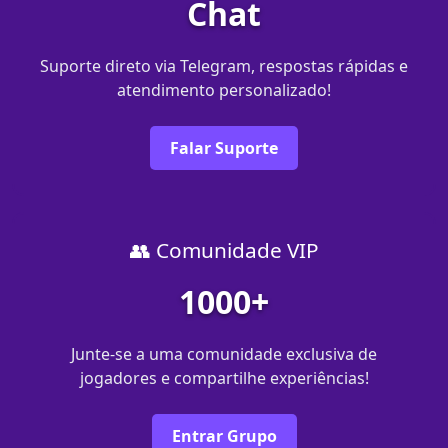
Chat
Suporte direto via Telegram, respostas rápidas e
atendimento personalizado!
Falar Suporte
👥 Comunidade VIP
1000+
Junte-se a uma comunidade exclusiva de
jogadores e compartilhe experiências!
Entrar Grupo