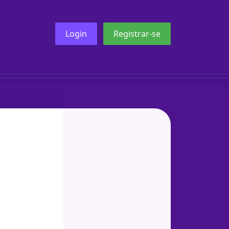
Login
Registrar-se