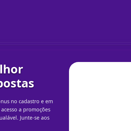
lhor
postas
ônus no cadastro e em
m acesso a promoções
ualável. Junte-se aos