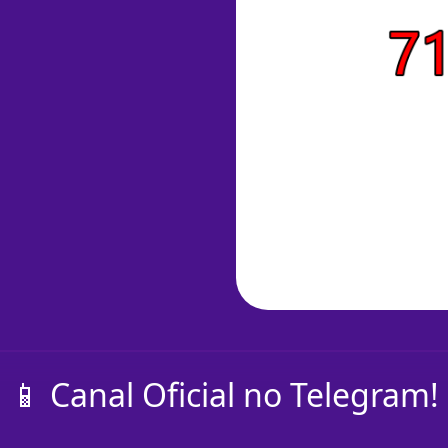
📱 Canal Oficial no Telegram!