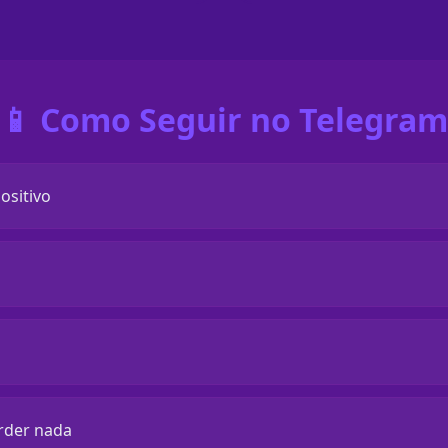
📱 Como Seguir no Telegram
ositivo
erder nada