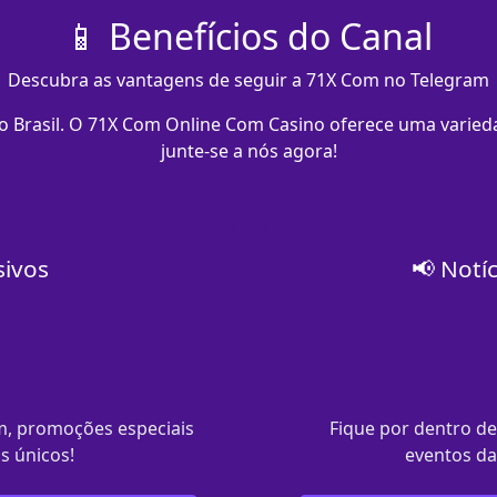
📱 Benefícios do Canal
Descubra as vantagens de seguir a 71X Com no Telegram
do Brasil. O 71X Com Online Com Casino oferece uma varie
junte-se a nós agora!
sivos
📢 Notí
m, promoções especiais
Fique por dentro d
s únicos!
eventos da