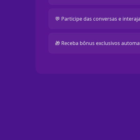
💬 Participe das conversas e interaj
🎁 Receba bônus exclusivos autom