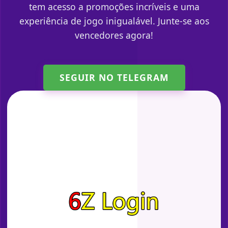
tem acesso a promoções incríveis e uma
experiência de jogo inigualável. Junte-se aos
vencedores agora!
SEGUIR NO TELEGRAM