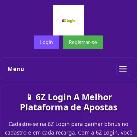
Login
Registrar-se
Menu
📱 6Z Login A Melhor
Plataforma de Apostas
Cadastre-se na 6Z Login para ganhar bônus no
cadastro e em cada recarga. Com a 6Z Login, você