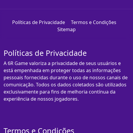
Políticas de Privacidade
Termos e Condições
Sitemap
Políticas de Privacidade
A 6R Game valoriza a privacidade de seus usuários e
está empenhada em proteger todas as informações
pessoais fornecidas durante o uso de nossos canais de
comunicação. Todos os dados coletados são utilizados
exclusivamente para fins de melhoria contínua da
experiência de nossos jogadores.
Termos e Condições