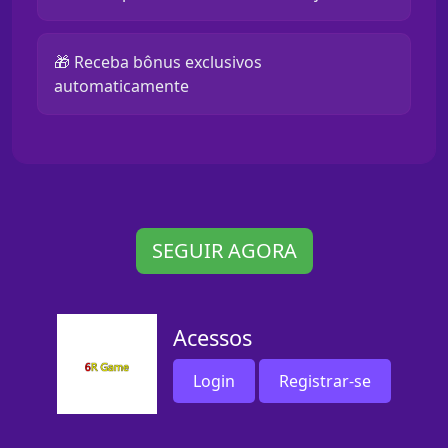
🎁 Receba bônus exclusivos
automaticamente
SEGUIR AGORA
Acessos
Login
Registrar-se