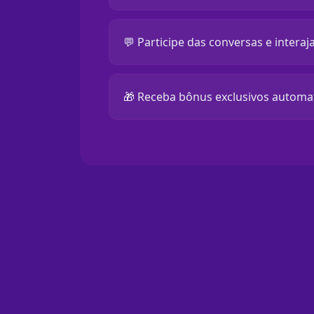
💬 Participe das conversas e interaj
🎁 Receba bônus exclusivos autom