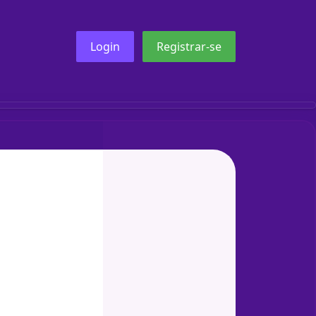
Login
Registrar-se