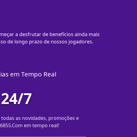
eçar a desfrutar de benefícios ainda mais
so de longo prazo de nossos jogadores.
cias em Tempo Real
24/7
e todas as novidades, promoções e
 6855.Com em tempo real!