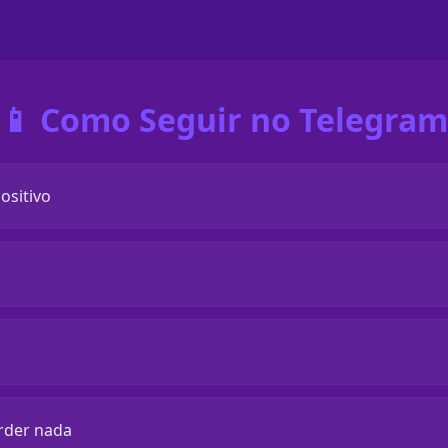
📱 Como Seguir no Telegram
ositivo
erder nada