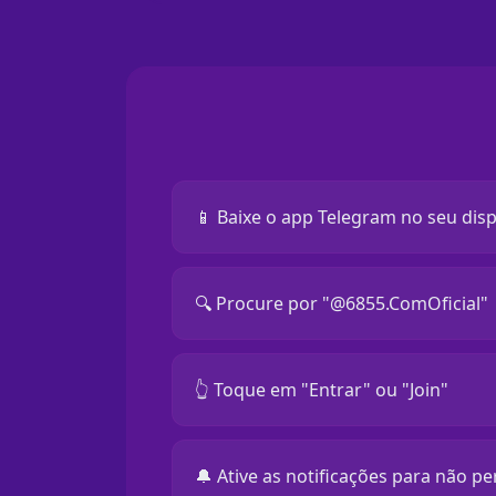
📱 Baixe o app Telegram no seu disp
🔍 Procure por "@6855.ComOficial"
👆 Toque em "Entrar" ou "Join"
🔔 Ative as notificações para não p