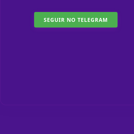
SEGUIR NO TELEGRAM