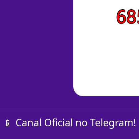
📱 Canal Oficial no Telegram!