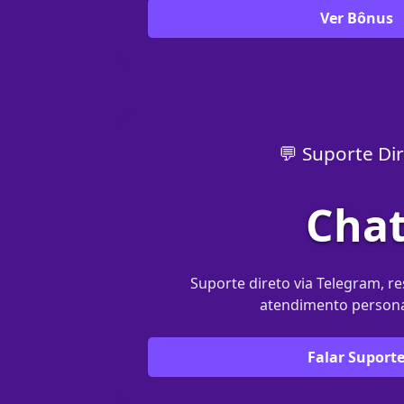
Ver Bônus
💬 Suporte Di
Cha
Suporte direto via Telegram, r
atendimento persona
Falar Suport