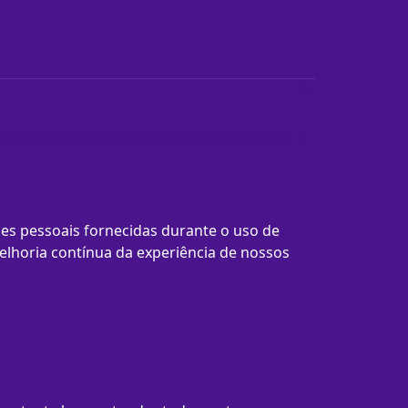
es pessoais fornecidas durante o uso de
elhoria contínua da experiência de nossos