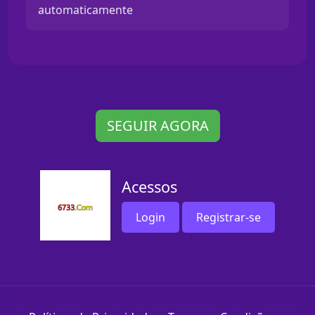
automaticamente
SEGUIR AGORA
Acessos
Login
Registrar-se