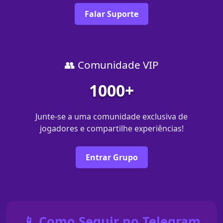
Falar Suporte
👥 Comunidade VIP
1000+
Junte-se a uma comunidade exclusiva de
jogadores e compartilhe experiências!
Entrar Grupo
📱 Como Seguir no Telegram