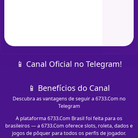
📱 Canal Oficial no Telegram!
📱 Benefícios do Canal
Descubra as vantagens de seguir a 6733.Com no
Telegram
A plataforma 6733.Com Brasil foi feita para os
brasileiros — a 6733.Com oferece slots, roleta, dados e
jogos de pôquer para todos os perfis de jogador.