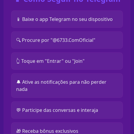
📱 Baixe o app Telegram no seu dispositivo
🔍 Procure por "@6733.ComOficial"
👆 Toque em "Entrar" ou "Join"
🔔 Ative as notificações para não perder
nada
💬 Participe das conversas e interaja
🎁 Receba bônus exclusivos