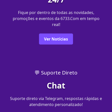
Fique por dentro de todas as novidades,
promoções e eventos da 6733.Com em tempo
real!
Ver Notícias
💬 Suporte Direto
Chat
Suporte direto via Telegram, respostas rápidas e
atendimento personalizado!