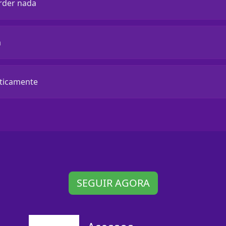
erder nada
a
aticamente
SEGUIR AGORA