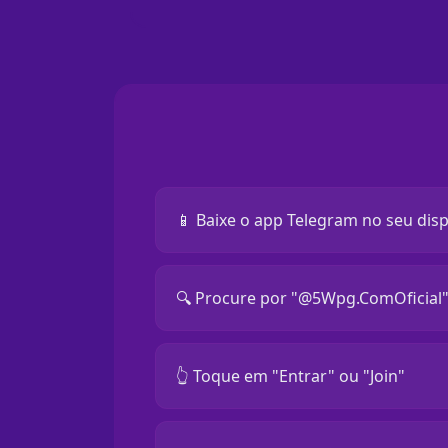
📱 Baixe o app Telegram no seu disp
🔍 Procure por "@5Wpg.ComOficial
👆 Toque em "Entrar" ou "Join"