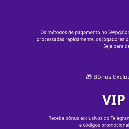
Os métodos de pagamento no 5Wpg.Com co
processadas rapidamente, os jogadores po
Seja para d
🎁 Bônus Exclu
VIP
Receba bônus exclusivos do Telegra
e códigos promocionai