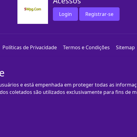
Acessos
Login
Registrar-se
Políticas de Privacidade
Termos e Condições
Sitemap
de
 usuários e está empenhada em proteger todas as informaç
os coletados são utilizados exclusivamente para fins de m