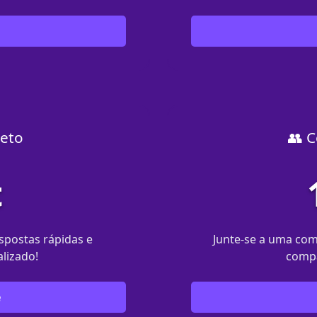
reto
👥 
t
espostas rápidas e
Junte-se a uma com
lizado!
compa
e