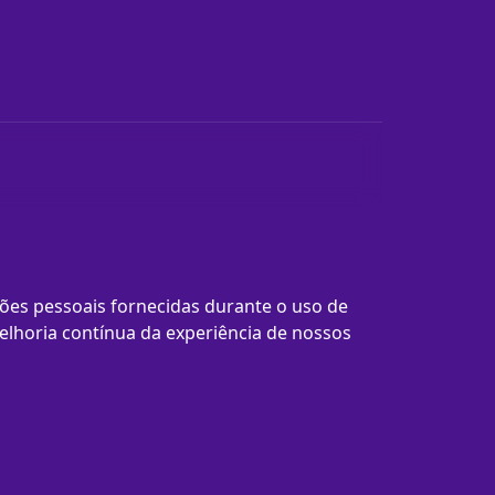
ões pessoais fornecidas durante o uso de
elhoria contínua da experiência de nossos