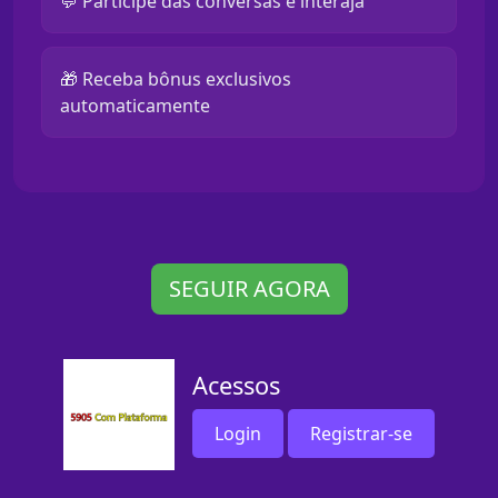
💬 Participe das conversas e interaja
🎁 Receba bônus exclusivos
automaticamente
SEGUIR AGORA
Acessos
Login
Registrar-se