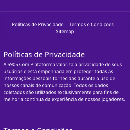
Políticas de Privacidade
Termos e Condições
Sitemap
Políticas de Privacidade
A 5905 Com Plataforma valoriza a privacidade de seus
usuários e está empenhada em proteger todas as
informações pessoais fornecidas durante o uso de
nossos canais de comunicação. Todos os dados
coletados são utilizados exclusivamente para fins de
melhoria contínua da experiência de nossos jogadores.