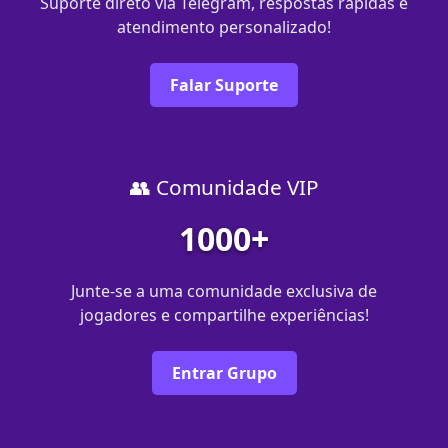
Suporte direto via Telegram, respostas rápidas e
atendimento personalizado!
Falar Suporte
👥 Comunidade VIP
1000+
Junte-se a uma comunidade exclusiva de
jogadores e compartilhe experiências!
Entrar Grupo