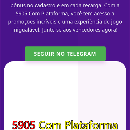
bônus no cadastro e em cada recarga. Com a
5905 Com Plataforma, você tem acesso a
promoções incríveis e uma experiência de jogo
inigualável. Junte-se aos vencedores agora!
SEGUIR NO TELEGRAM