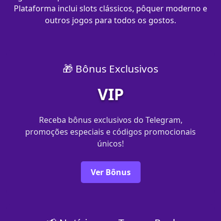
Plataforma inclui slots clássicos, pôquer moderno e
outros jogos para todos os gostos.
🎁 Bônus Exclusivos
VIP
Receba bônus exclusivos do Telegram,
promoções especiais e códigos promocionais
únicos!
Ver Bônus