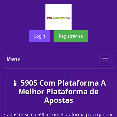
Login
Registrar-se
Menu
📱 5905 Com Plataforma A
Melhor Plataforma de
Apostas
Cadastre-se na 5905 Com Plataforma para ganhar