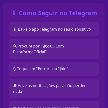
📱 Como Seguir no Telegram
📱 Baixe o app Telegram no seu dispositivo
🔍 Procure por "@5905 Com
PlataformaOficial"
👆 Toque em "Entrar" ou "Join"
🔔 Ative as notificações para não perder
nada