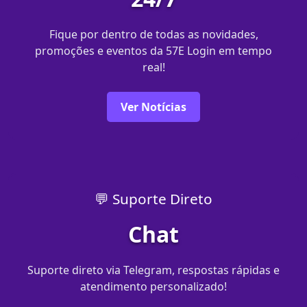
Fique por dentro de todas as novidades,
promoções e eventos da 57E Login em tempo
real!
Ver Notícias
💬 Suporte Direto
Chat
Suporte direto via Telegram, respostas rápidas e
atendimento personalizado!