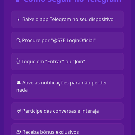
📱 Baixe o app Telegram no seu dispositivo
🔍 Procure por "@57E LoginOficial"
👆 Toque em "Entrar" ou "Join"
🔔 Ative as notificações para não perder
nada
💬 Participe das conversas e interaja
🎁 Receba bônus exclusivos