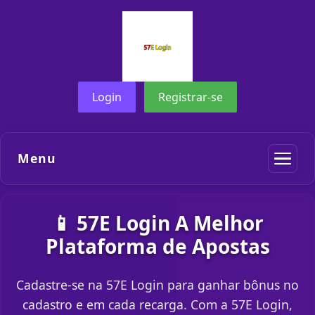
Login
Registrar-se
Menu
📱 57E Login A Melhor
Plataforma de Apostas
Cadastre-se na 57E Login para ganhar bônus no
cadastro e em cada recarga. Com a 57E Login,