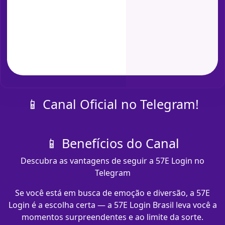
📱 Canal Oficial no Telegram!
📱 Benefícios do Canal
Descubra as vantagens de seguir a 57E Login no
Telegram
Se você está em busca de emoção e diversão, a 57E
Login é a escolha certa — a 57E Login Brasil leva você a
momentos surpreendentes e ao limite da sorte.