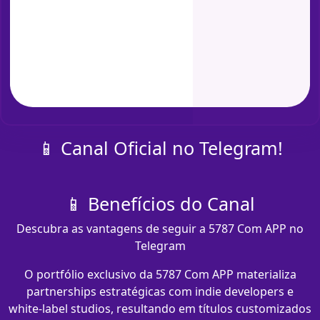
📱 Canal Oficial no Telegram!
📱 Benefícios do Canal
Descubra as vantagens de seguir a 5787 Com APP no
Telegram
O portfólio exclusivo da 5787 Com APP materializa
partnerships estratégicas com indie developers e
white-label studios, resultando em títulos customizados