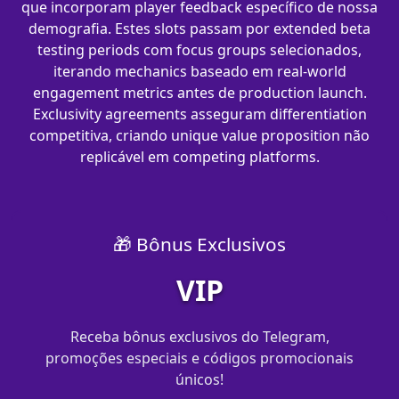
que incorporam player feedback específico de nossa
demografia. Estes slots passam por extended beta
testing periods com focus groups selecionados,
iterando mechanics baseado em real-world
engagement metrics antes de production launch.
Exclusivity agreements asseguram differentiation
competitiva, criando unique value proposition não
replicável em competing platforms.
🎁 Bônus Exclusivos
VIP
Receba bônus exclusivos do Telegram,
promoções especiais e códigos promocionais
únicos!