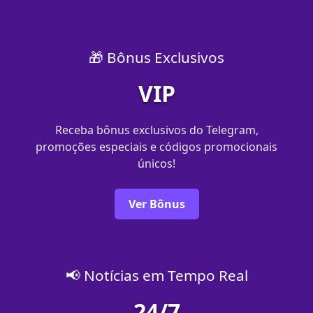
🎁 Bônus Exclusivos
VIP
Receba bônus exclusivos do Telegram,
promoções especiais e códigos promocionais
únicos!
Ver Bônus
📢 Notícias em Tempo Real
24/7