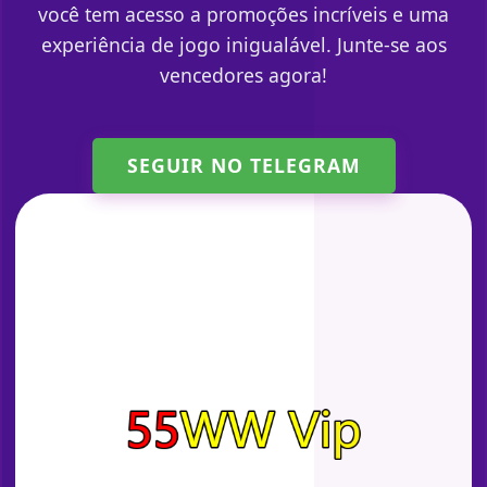
você tem acesso a promoções incríveis e uma
experiência de jogo inigualável. Junte-se aos
vencedores agora!
SEGUIR NO TELEGRAM