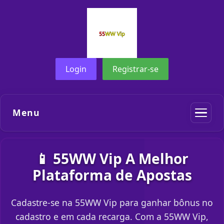
Login
Registrar-se
Menu
📱 55WW Vip A Melhor
Plataforma de Apostas
Cadastre-se na 55WW Vip para ganhar bônus no
cadastro e em cada recarga. Com a 55WW Vip,