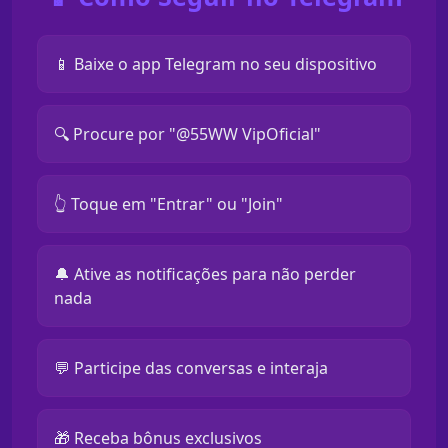
📱 Baixe o app Telegram no seu dispositivo
🔍 Procure por "@55WW VipOficial"
👆 Toque em "Entrar" ou "Join"
🔔 Ative as notificações para não perder
nada
💬 Participe das conversas e interaja
🎁 Receba bônus exclusivos