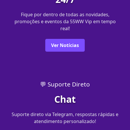
Fique por dentro de todas as novidades,
promoções e eventos da 55WW Vip em tempo
real!
Ver Notícias
💬 Suporte Direto
Chat
Suporte direto via Telegram, respostas rápidas e
atendimento personalizado!