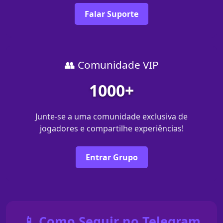
Falar Suporte
👥 Comunidade VIP
1000+
Junte-se a uma comunidade exclusiva de
jogadores e compartilhe experiências!
Entrar Grupo
📱 Como Seguir no Telegram