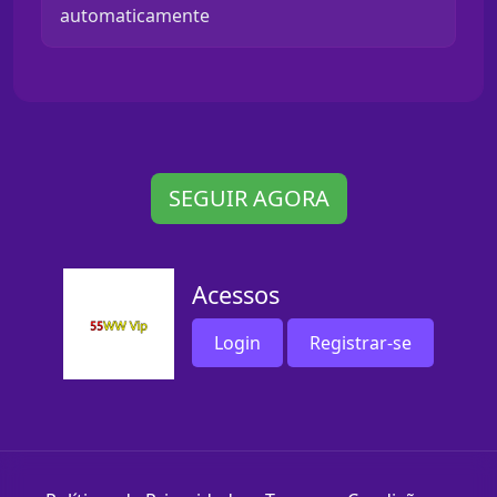
automaticamente
SEGUIR AGORA
Acessos
Login
Registrar-se