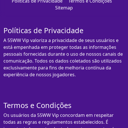
Políticas de Privacidade
Termos e Condições
Sitemap
Políticas de Privacidade
A 55WW Vip valoriza a privacidade de seus usuários e
está empenhada em proteger todas as informações
pessoais fornecidas durante o uso de nossos canais de
comunicação. Todos os dados coletados são utilizados
exclusivamente para fins de melhoria contínua da
experiência de nossos jogadores.
Termos e Condições
Os usuários da 55WW Vip concordam em respeitar
todas as regras e regulamentos estabelecidos. É