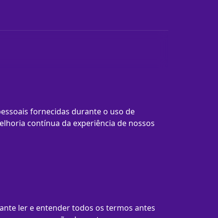
essoais fornecidas durante o uso de
elhoria contínua da experiência de nossos
nte ler e entender todos os termos antes