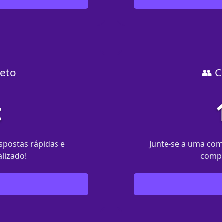
reto
👥 
t
espostas rápidas e
Junte-se a uma com
lizado!
compa
e