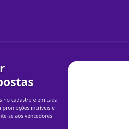
r
postas
s no cadastro e em cada
 promoções incríveis e
unte-se aos vencedores