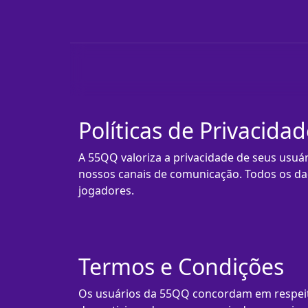
Políticas de Privacida
A 55QQ valoriza a privacidade de seus usu
nossos canais de comunicação. Todos os dad
jogadores.
Termos e Condições
Os usuários da 55QQ concordam em respeita