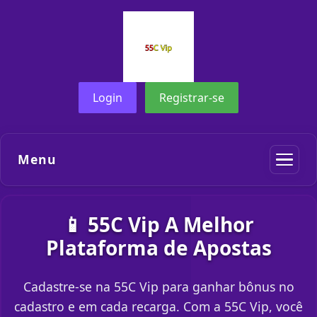
Login
Registrar-se
Menu
📱 55C Vip A Melhor
Plataforma de Apostas
Cadastre-se na 55C Vip para ganhar bônus no
cadastro e em cada recarga. Com a 55C Vip, você