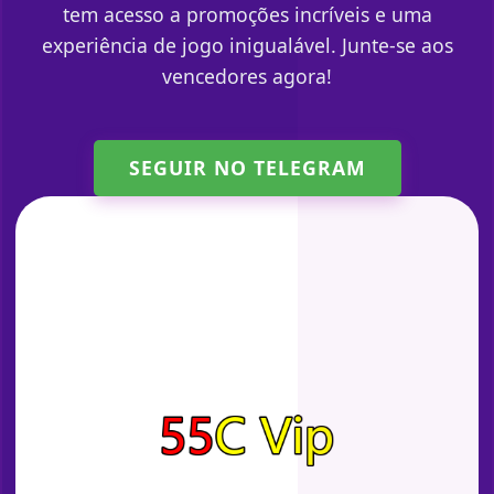
tem acesso a promoções incríveis e uma
experiência de jogo inigualável. Junte-se aos
vencedores agora!
SEGUIR NO TELEGRAM