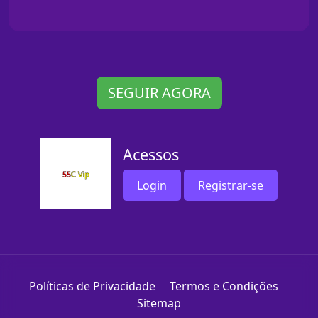
SEGUIR AGORA
Acessos
Login
Registrar-se
Políticas de Privacidade
Termos e Condições
Sitemap