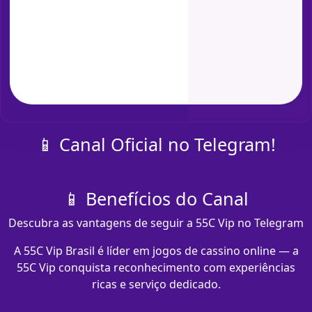
📱 Canal Oficial no Telegram!
📱 Benefícios do Canal
Descubra as vantagens de seguir a 55C Vip no Telegram
A 55C Vip Brasil é líder em jogos de cassino online — a
55C Vip conquista reconhecimento com experiências
ricas e serviço dedicado.