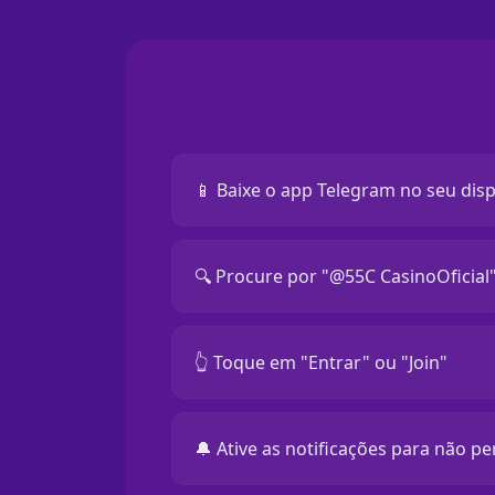
📱 Baixe o app Telegram no seu disp
🔍 Procure por "@55C CasinoOficial
👆 Toque em "Entrar" ou "Join"
🔔 Ative as notificações para não p