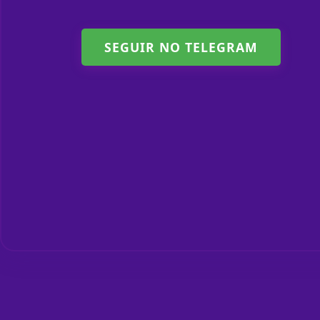
SEGUIR NO TELEGRAM