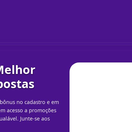
Melhor
postas
 bônus no cadastro e em
tem acesso a promoções
ualável. Junte-se aos