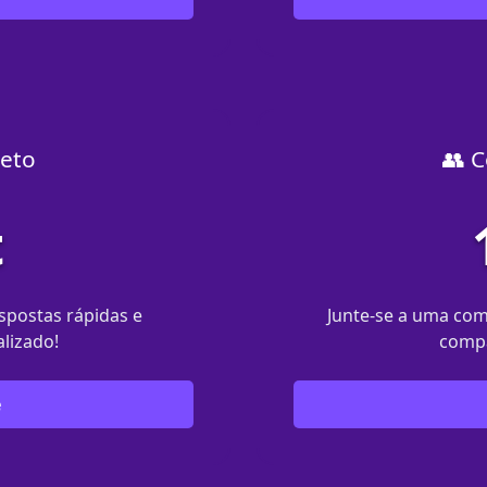
reto
👥 
t
espostas rápidas e
Junte-se a uma com
lizado!
compa
e