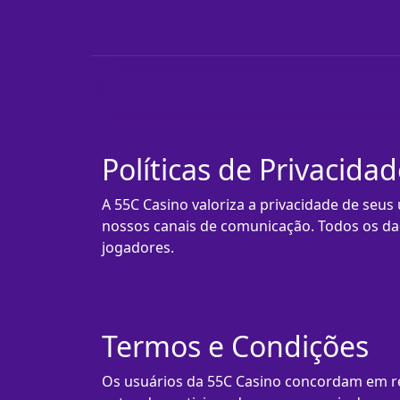
Políticas de Privacida
A 55C Casino valoriza a privacidade de seu
nossos canais de comunicação. Todos os dad
jogadores.
Termos e Condições
Os usuários da 55C Casino concordam em res