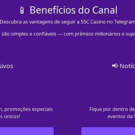
📱 Benefícios do Canal
Descubra as vantagens de seguir a 55C Casino no Telegra
l são simples e confiáveis — com prêmios milionários e sup
sivos
📢 Notí
m, promoções especiais
Fique por dentro d
s únicos!
eventos da 