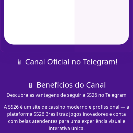
📱 Canal Oficial no Telegram!
📱 Benefícios do Canal
Descubra as vantagens de seguir a 5526 no Telegram
A 5526 é um site de cassino moderno e profissional — a
plataforma 5526 Brasil traz jogos inovadores e conta
com belas atendentes para uma experiência visual e
interativa única.