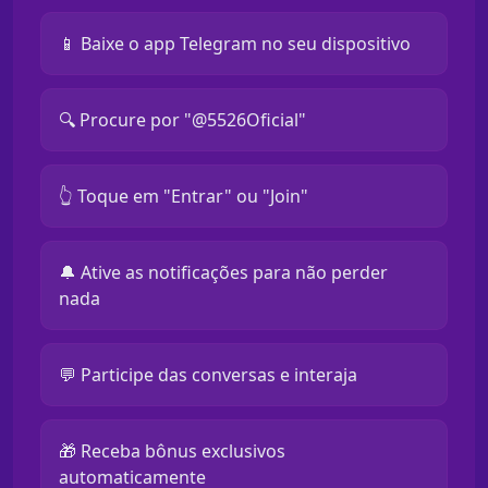
📱 Baixe o app Telegram no seu dispositivo
🔍 Procure por "@5526Oficial"
👆 Toque em "Entrar" ou "Join"
🔔 Ative as notificações para não perder
nada
💬 Participe das conversas e interaja
🎁 Receba bônus exclusivos
automaticamente