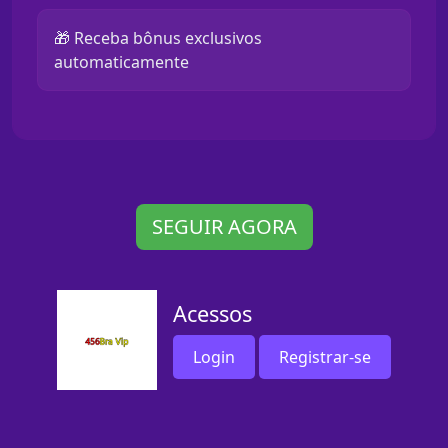
🎁 Receba bônus exclusivos
automaticamente
SEGUIR AGORA
Acessos
Login
Registrar-se