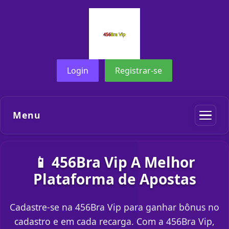
Login
Registrar-se
Menu
📱 456Bra Vip A Melhor
Plataforma de Apostas
Cadastre-se na 456Bra Vip para ganhar bônus no
cadastro e em cada recarga. Com a 456Bra Vip,