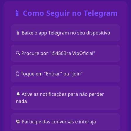
📱 Como Seguir no Telegram
📱 Baixe o app Telegram no seu dispositivo
🔍 Procure por "@456Bra VipOficial"
👆 Toque em "Entrar" ou "Join"
🔔 Ative as notificações para não perder
nada
💬 Participe das conversas e interaja