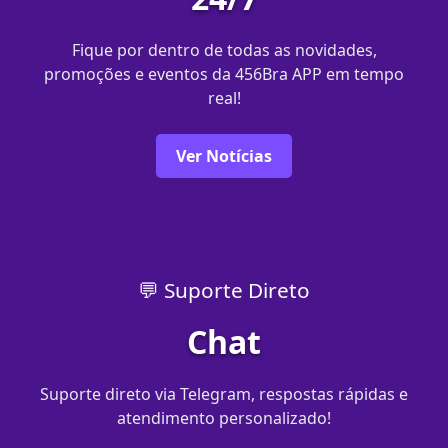
Fique por dentro de todas as novidades,
promoções e eventos da 456Bra APP em tempo
real!
Ver Notícias
💬 Suporte Direto
Chat
Suporte direto via Telegram, respostas rápidas e
atendimento personalizado!