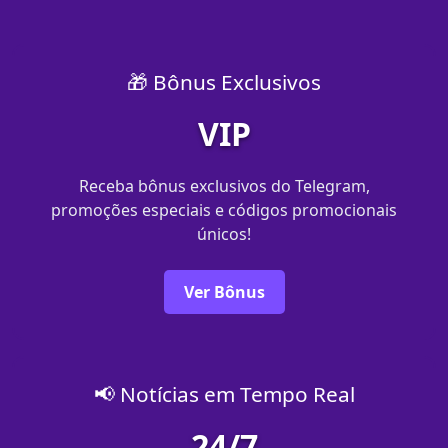
🎁 Bônus Exclusivos
VIP
Receba bônus exclusivos do Telegram,
promoções especiais e códigos promocionais
únicos!
Ver Bônus
📢 Notícias em Tempo Real
24/7