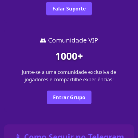
Falar Suporte
👥 Comunidade VIP
1000+
Junte-se a uma comunidade exclusiva de
jogadores e compartilhe experiências!
Entrar Grupo
📱 Como Seguir no Telegram