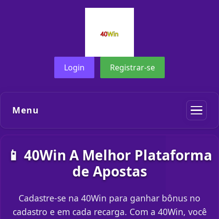
Login
Registrar-se
Menu
📱 40Win A Melhor Plataforma
de Apostas
Cadastre-se na 40Win para ganhar bônus no
cadastro e em cada recarga. Com a 40Win, você