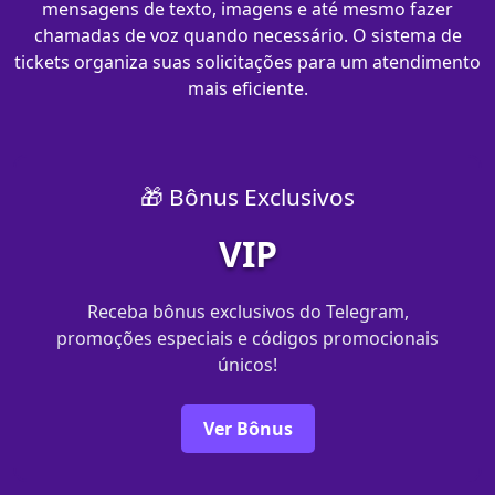
mensagens de texto, imagens e até mesmo fazer
chamadas de voz quando necessário. O sistema de
tickets organiza suas solicitações para um atendimento
mais eficiente.
🎁 Bônus Exclusivos
VIP
Receba bônus exclusivos do Telegram,
promoções especiais e códigos promocionais
únicos!
Ver Bônus