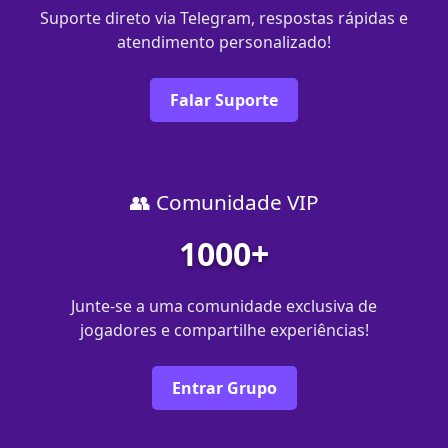
Suporte direto via Telegram, respostas rápidas e
atendimento personalizado!
Falar Suporte
👥 Comunidade VIP
1000+
Junte-se a uma comunidade exclusiva de
jogadores e compartilhe experiências!
Entrar Grupo