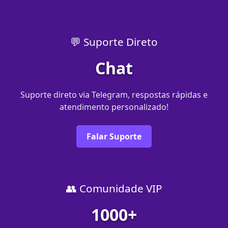
💬 Suporte Direto
Chat
Suporte direto via Telegram, respostas rápidas e
atendimento personalizado!
Falar Suporte
👥 Comunidade VIP
1000+