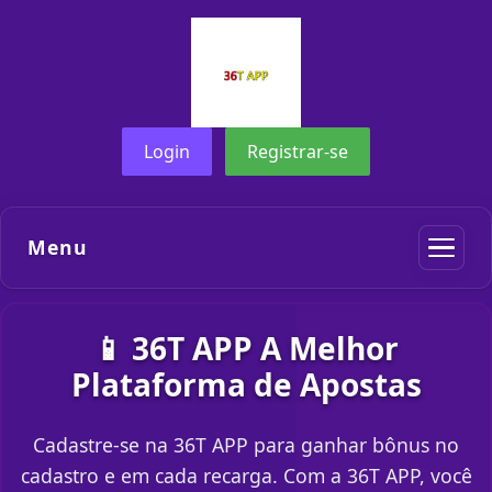
Login
Registrar-se
Menu
📱 36T APP A Melhor
Plataforma de Apostas
Cadastre-se na 36T APP para ganhar bônus no
cadastro e em cada recarga. Com a 36T APP, você