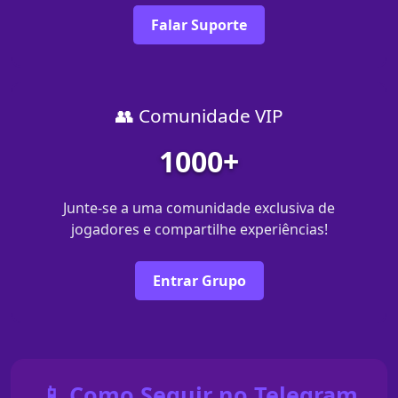
Falar Suporte
👥 Comunidade VIP
1000+
Junte-se a uma comunidade exclusiva de
jogadores e compartilhe experiências!
Entrar Grupo
📱 Como Seguir no Telegram