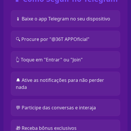
📱 Baixe o app Telegram no seu dispositivo
🔍 Procure por "@36T APPOficial"
👆 Toque em "Entrar" ou "Join"
🔔 Ative as notificações para não perder
nada
💬 Participe das conversas e interaja
🎁 Receba bônus exclusivos