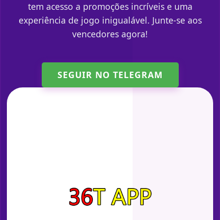
tem acesso a promoções incríveis e uma
experiência de jogo inigualável. Junte-se aos
vencedores agora!
SEGUIR NO TELEGRAM