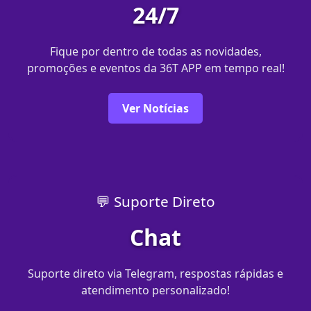
24/7
Fique por dentro de todas as novidades,
promoções e eventos da 36T APP em tempo real!
Ver Notícias
💬 Suporte Direto
Chat
Suporte direto via Telegram, respostas rápidas e
atendimento personalizado!