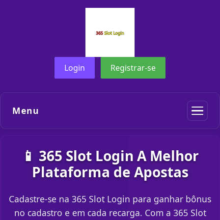
Login
Registrar-se
Menu
📱 365 Slot Login A Melhor
Plataforma de Apostas
Cadastre-se na 365 Slot Login para ganhar bônus
no cadastro e em cada recarga. Com a 365 Slot