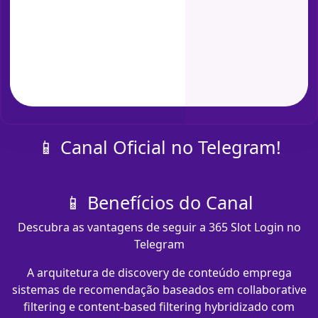
📱 Canal Oficial no Telegram!
📱 Benefícios do Canal
Descubra as vantagens de seguir a 365 Slot Login no
Telegram
A arquitetura de discovery de conteúdo emprega
sistemas de recomendação baseados em collaborative
filtering e content-based filtering hybridizado com