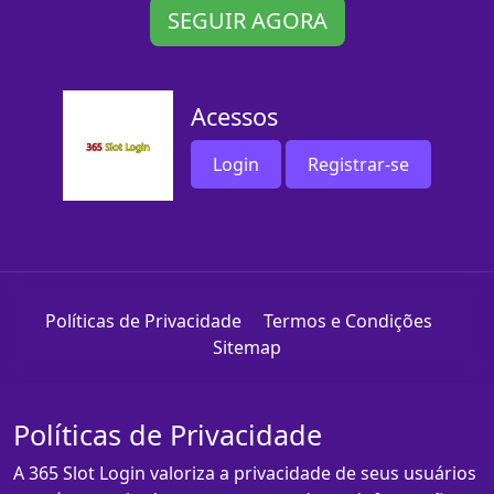
SEGUIR AGORA
Acessos
Login
Registrar-se
Políticas de Privacidade
Termos e Condições
Sitemap
Políticas de Privacidade
A 365 Slot Login valoriza a privacidade de seus usuários