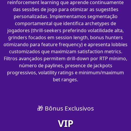
reinforcement learning que aprende continuamente
das sessões de jogo para otimizar as sugestões
personalizadas. Implementamos segmentação
comportamental que identifica archetypes de
jogadores (thrill-seekers preferindo volatilidade alta,
grinders focados em session length, bonus hunters
otimizando para feature frequency) e apresenta lobbies
customizados que maximizam satisfaction metrics.
Filtros avançados permitem drill-down por RTP mínimo,
número de paylines, presence de jackpots
progressivos, volatility ratings e minimum/maximum
bet ranges.
🎁 Bônus Exclusivos
VIP