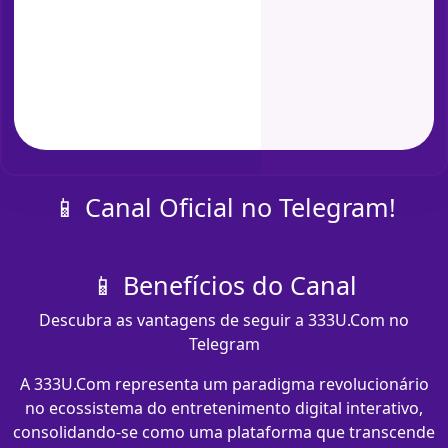
📱 Canal Oficial no Telegram!
📱 Benefícios do Canal
Descubra as vantagens de seguir a 333U.Com no
Telegram
A 333U.Com representa um paradigma revolucionário
no ecossistema do entretenimento digital interativo,
consolidando-se como uma plataforma que transcende