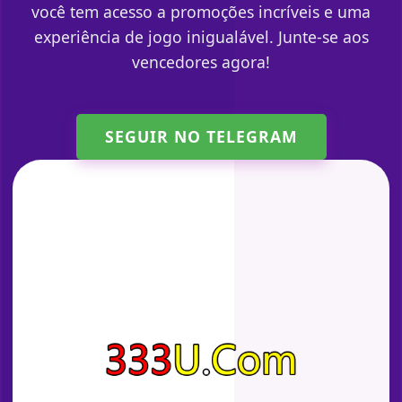
você tem acesso a promoções incríveis e uma
experiência de jogo inigualável. Junte-se aos
vencedores agora!
SEGUIR NO TELEGRAM