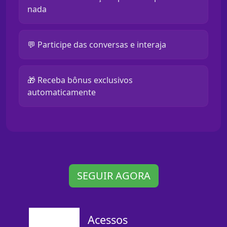
nada
💬 Participe das conversas e interaja
🎁 Receba bônus exclusivos
automaticamente
SEGUIR AGORA
Acessos