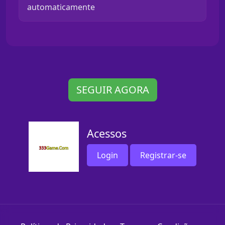
automaticamente
SEGUIR AGORA
Acessos
Login
Registrar-se