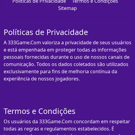
Políticas de Privacidade
Termos e Condições
Sitemap
Políticas de Privacidade
A 333Game.Com valoriza a privacidade de seus usuários
e está empenhada em proteger todas as informações
pessoais fornecidas durante o uso de nossos canais de
comunicação. Todos os dados coletados são utilizados
exclusivamente para fins de melhoria contínua da
experiência de nossos jogadores.
Termos e Condições
Os usuários da 333Game.Com concordam em respeitar
todas as regras e regulamentos estabelecidos. É