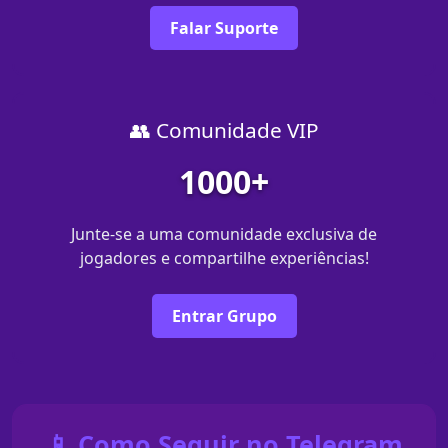
Falar Suporte
👥 Comunidade VIP
1000+
Junte-se a uma comunidade exclusiva de
jogadores e compartilhe experiências!
Entrar Grupo
📱 Como Seguir no Telegram