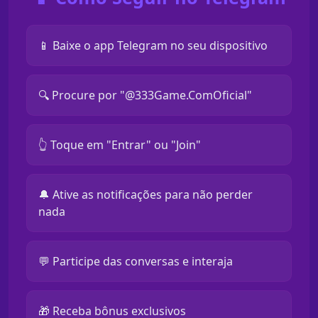
📱 Baixe o app Telegram no seu dispositivo
🔍 Procure por "@333Game.ComOficial"
👆 Toque em "Entrar" ou "Join"
🔔 Ative as notificações para não perder
nada
💬 Participe das conversas e interaja
🎁 Receba bônus exclusivos