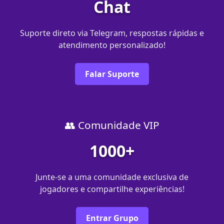
Chat
Suporte direto via Telegram, respostas rápidas e
atendimento personalizado!
Falar Suporte
👥 Comunidade VIP
1000+
Junte-se a uma comunidade exclusiva de
jogadores e compartilhe experiências!
Entrar Grupo