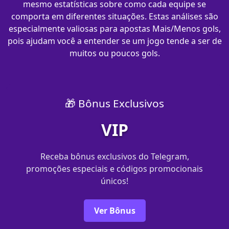
mesmo estatísticas sobre como cada equipe se
comporta em diferentes situações. Estas análises são
especialmente valiosas para apostas Mais/Menos gols,
pois ajudam você a entender se um jogo tende a ser de
muitos ou poucos gols.
🎁 Bônus Exclusivos
VIP
Receba bônus exclusivos do Telegram,
promoções especiais e códigos promocionais
únicos!
Ver Bônus