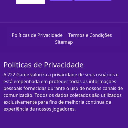
Políticas de Privacidade
Termos e Condições
Sitemap
Políticas de Privacidade
A 222 Game valoriza a privacidade de seus usuários e
está empenhada em proteger todas as informações
pessoais fornecidas durante o uso de nossos canais de
comunicação. Todos os dados coletados são utilizados
exclusivamente para fins de melhoria contínua da
experiência de nossos jogadores.