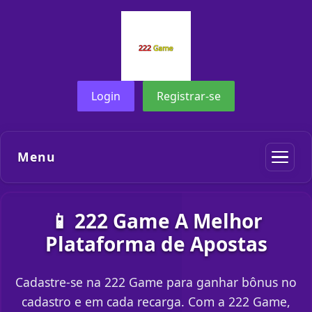
Login
Registrar-se
Menu
📱 222 Game A Melhor
Plataforma de Apostas
Cadastre-se na 222 Game para ganhar bônus no
cadastro e em cada recarga. Com a 222 Game,