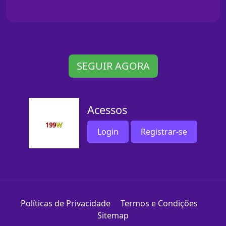
SEGUIR AGORA
Acessos
Login
Registrar-se
Políticas de Privacidade
Termos e Condições
Sitemap