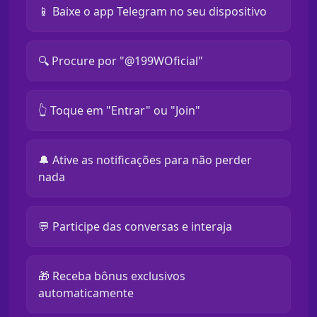
📱 Baixe o app Telegram no seu dispositivo
🔍 Procure por "@199WOficial"
👆 Toque em "Entrar" ou "Join"
🔔 Ative as notificações para não perder
nada
💬 Participe das conversas e interaja
🎁 Receba bônus exclusivos
automaticamente