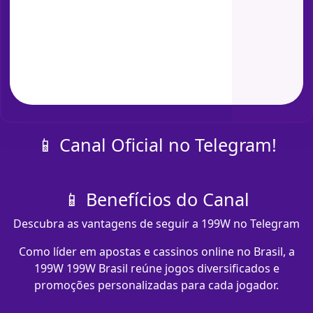
📱 Canal Oficial no Telegram!
📱 Benefícios do Canal
Descubra as vantagens de seguir a 199W no Telegram
Como líder em apostas e cassinos online no Brasil, a
199W 199W Brasil reúne jogos diversificados e
promoções personalizadas para cada jogador.