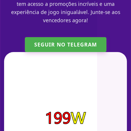
tem acesso a promoções incríveis e uma
experiência de jogo inigualável. Junte-se aos
vencedores agora!
SEGUIR NO TELEGRAM