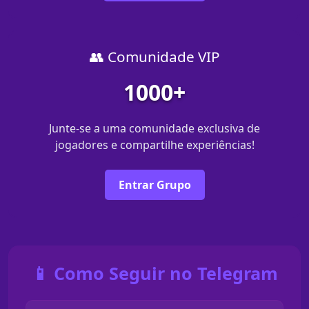
👥 Comunidade VIP
1000+
Junte-se a uma comunidade exclusiva de
jogadores e compartilhe experiências!
Entrar Grupo
📱 Como Seguir no Telegram