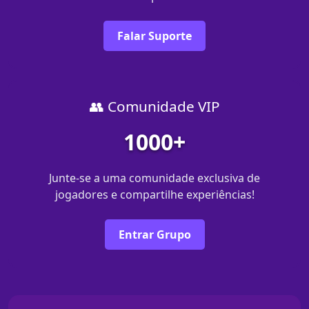
Falar Suporte
👥 Comunidade VIP
1000+
Junte-se a uma comunidade exclusiva de
jogadores e compartilhe experiências!
Entrar Grupo