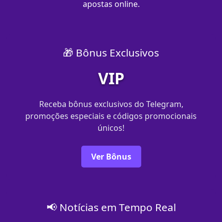
apostas online.
🎁 Bônus Exclusivos
VIP
Receba bônus exclusivos do Telegram,
promoções especiais e códigos promocionais
únicos!
Ver Bônus
📢 Notícias em Tempo Real