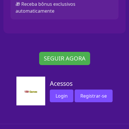
🎁 Receba bônus exclusivos
automaticamente
SEGUIR AGORA
Acessos
Login
Registrar-se