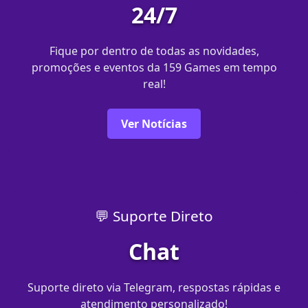
24/7
Fique por dentro de todas as novidades,
promoções e eventos da 159 Games em tempo
real!
Ver Notícias
💬 Suporte Direto
Chat
Suporte direto via Telegram, respostas rápidas e
atendimento personalizado!