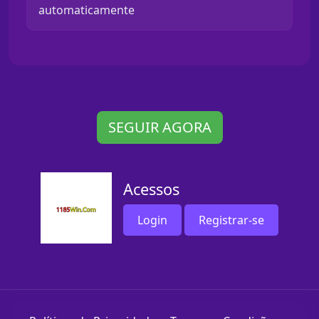
automaticamente
SEGUIR AGORA
Acessos
Login
Registrar-se