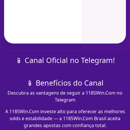
📱 Canal Oficial no Telegram!
📱 Benefícios do Canal
Descubra as vantagens de seguir a 1185Win.Com no
Telegram
A 1185Win.Com investe alto para oferecer as melhores
odds e estabilidade — a 1185Win.Com Brasil aceita
grandes apostas com confiança total.