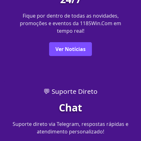
Fique por dentro de todas as novidades,
promoções e eventos da 1185Win.Com em
tempo real!
Ver Notícias
💬 Suporte Direto
Chat
Suporte direto via Telegram, respostas rápidas e
atendimento personalizado!