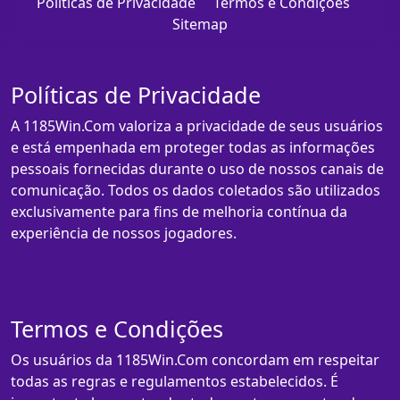
Políticas de Privacidade
Termos e Condições
Sitemap
Políticas de Privacidade
A 1185Win.Com valoriza a privacidade de seus usuários
e está empenhada em proteger todas as informações
pessoais fornecidas durante o uso de nossos canais de
comunicação. Todos os dados coletados são utilizados
exclusivamente para fins de melhoria contínua da
experiência de nossos jogadores.
Termos e Condições
Os usuários da 1185Win.Com concordam em respeitar
todas as regras e regulamentos estabelecidos. É