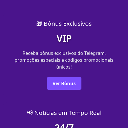
🎁 Bônus Exclusivos
VIP
Receba bônus exclusivos do Telegram,
promoções especiais e códigos promocionais
únicos!
Ver Bônus
📢 Notícias em Tempo Real
24/7