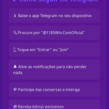
📱 Baixe o app Telegram no seu dispositivo
🔍 Procure por "@1185Win.ComOficial"
👆 Toque em "Entrar" ou "Join"
🔔 Ative as notificações para não perder
nada
💬 Participe das conversas e interaja
🎁 Receba bônus exclusivos