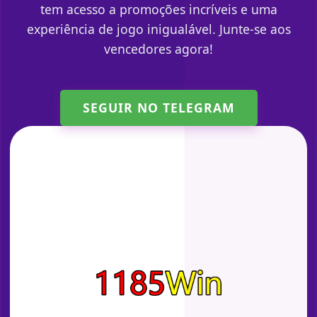
tem acesso a promoções incríveis e uma
experiência de jogo inigualável. Junte-se aos
vencedores agora!
SEGUIR NO TELEGRAM