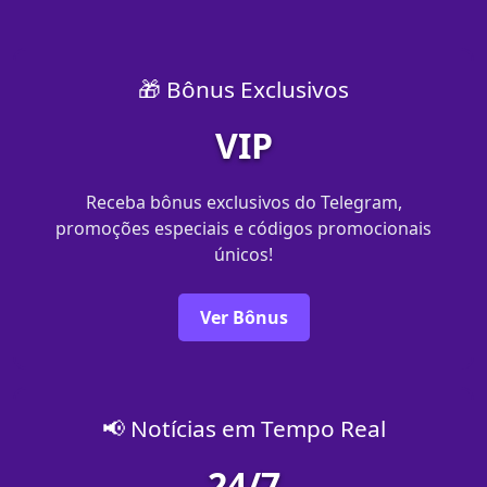
🎁 Bônus Exclusivos
VIP
Receba bônus exclusivos do Telegram,
promoções especiais e códigos promocionais
únicos!
Ver Bônus
📢 Notícias em Tempo Real
24/7