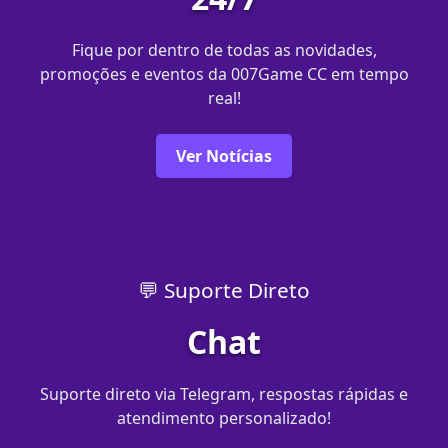
Fique por dentro de todas as novidades,
promoções e eventos da 007Game CC em tempo
real!
Ver Notícias
💬 Suporte Direto
Chat
Suporte direto via Telegram, respostas rápidas e
atendimento personalizado!