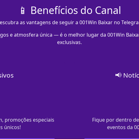
📱 Benefícios do Canal
escubra as vantagens de seguir a 001Win Baixar no Telegr
gos e atmosfera única — é o melhor lugar da 001Win Baixar
exclusivas.
sivos
📢 Notí
m, promoções especiais
Fique por dentro d
s únicos!
eventos da 0