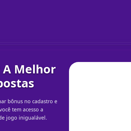
r A Melhor
postas
har bônus no cadastro e
você tem acesso a
e jogo inigualável.