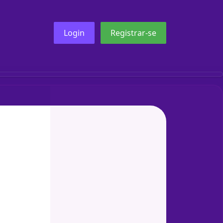
Login
Registrar-se