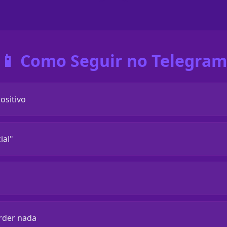
📱 Como Seguir no Telegram
ositivo
ial"
erder nada